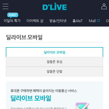
이달의 특가
다이렉트 샵
방송/인터넷
홈AIoT
Mall
O
딜라이브 모바일
딜라이브 모바일
알뜰폰 유심
알뜰폰 단말