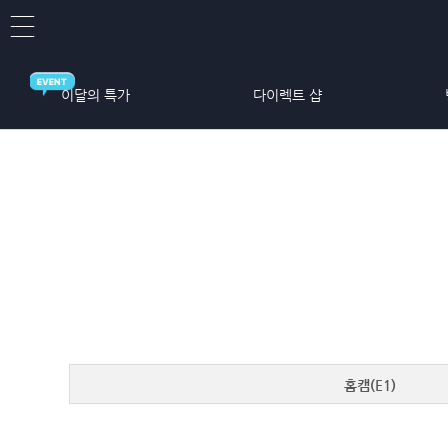
이달의 특가
다이렉트 샵
홈캠(E1)