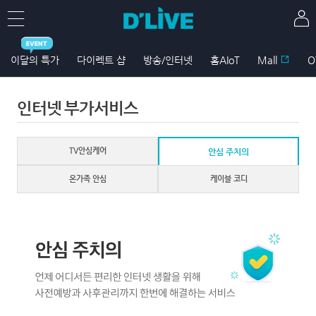
이달의 특가
다이렉트 샵
방송/인터넷
홈AIoT
Mall
O
인터넷 부가서비스
TV안심케어
안심 주치의
온가족 안심
케이블 코디