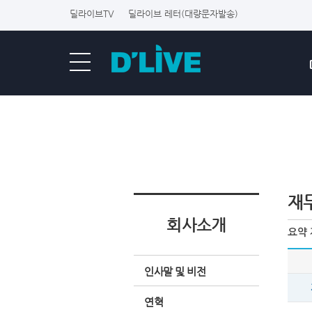
딜라이브TV
딜라이브 레터(대량문자발송)
재
회사소개
인사말 및 비전
연혁