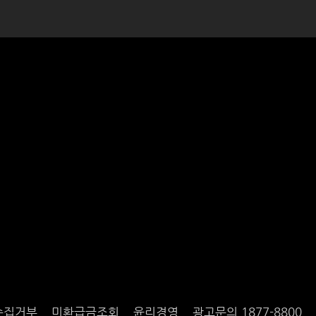
수집거부
미환급금조회
윤리경영
광고문의 1877-8800