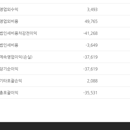
영업외수익
3,493
영업외비용
49,765
법인세비용차감전이익
-41,268
법인세비용
-3,649
계속영업이익(손실)
-37,619
당기순이익
-37,619
기타포괄손익
2,088
총포괄이익
-35,531