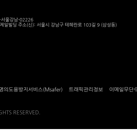
6-서울강남-02226
6 제일빌딩 주소(신): 서울시 강남구 테헤란로 103길 9 (삼성동)
명의도용방지서비스(Msafer)
트래픽관리정보
이메일무단
IGHTS RESERVED.