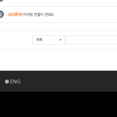
[A/S문의]
미러링 연결이 안돼요
제목
ENG